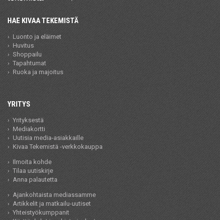
HAE KIVAA TEKEMISTÄ
Luonto ja eläimet
Huvitus
Shoppailu
Tapahtumat
Ruoka ja majoitus
YRITYS
Yrityksestä
Mediakortti
Uutisia media-asiakkaille
Kivaa Tekemistä -verkkokauppa
Ilmoita kohde
Tilaa uutiskirje
Anna palautetta
Ajankohtaista mediassamme
Artikkelit ja matkailu-uutiset
Yhteistyökumppanit