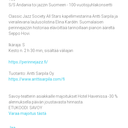
S/S Andania toi jazzin Suomeen - 100-vuotisjuhlakonsertti
Classic Jazz Society All Stars kapellimestarina Antti Sarpila ja
vierailevana laulusolistina Elina Kardén. Suomalaisen
perinnejazzin historiaa elävöittää tarinoillaan pianon ääreltä
Seppo Hovi.
Ikäraja: S
Kesto n. 2 h 30 min, sisältää väliajan
https://perinnejazz.fi/
Tuotanto: Antti Sarpila Oy
https://www.anttisarpila.com/fi
Savoy-teatterin asiakkaille majoitukset Hotel Havenissa -30 %
alennuksella päivän joustavasta hinnasta.
ETUKOODI: SAVOY
Varaa majoitus tästä
Jaa