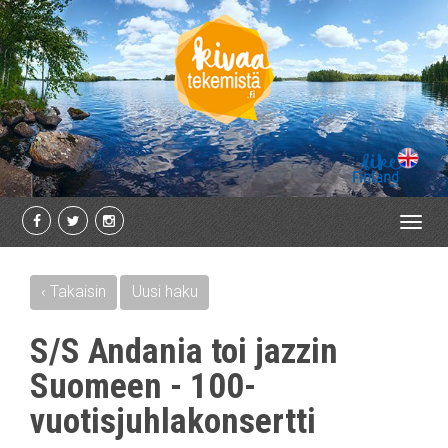
Toggl
navig
‹ Takaisin
Uusi haku
S/S Andania toi jazzin
Suomeen - 100-
vuotisjuhlakonsertti