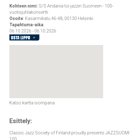
Kohteen nimi:
S/S Andania toi jazzin Suomeen - 100-
vuotisjuhlakonsertti
Osoite
:
Kasarmikatu 46-48, 00130 Helsinki
Tapahtuma-aika
:
06.10.2026 - 06.10.2026
Katso kartta isompana
Esittely:
Classic Jazz Society of Finland proudly presents JAZZSUOMI
100