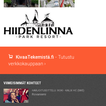
KivaaTekemistä.fi
- Tutustu
verkkokauppaan ›
VIIMEISIMMÄT KOHTEET
HARJOITUSOTTELU: ROKI - KALIX HC (SWE)
Rovaniemi