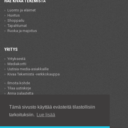
HAE KIVAA TEKEMISTÄ
Luonto ja eläimet
Huvitus
Shoppailu
Tapahtumat
Ruoka ja majoitus
YRITYS
Yrityksestä
Mediakortti
Uutisia media-asiakkaille
Kivaa Tekemistä -verkkokauppa
Ilmoita kohde
Tilaa uutiskirje
Anna palautetta
Ajankohtaista mediassamme
Tämä sivusto käyttää evästeitä tilastollisiin
Artikkelit ja matkailu-uutiset
Yhteistyökumppanit
tarkoituksiin.
Lue lisää
Käyttöehdot ja rekisteriseloste