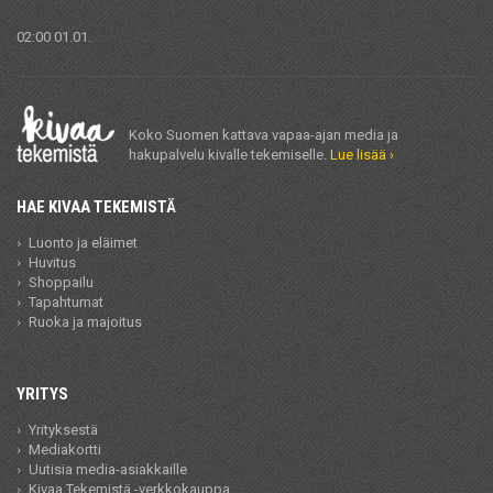
02:00 01.01.
Koko Suomen kattava vapaa-ajan media ja
hakupalvelu kivalle tekemiselle.
Lue lisää ›
HAE KIVAA TEKEMISTÄ
Luonto ja eläimet
Huvitus
Shoppailu
Tapahtumat
Ruoka ja majoitus
YRITYS
Yrityksestä
Mediakortti
Uutisia media-asiakkaille
Kivaa Tekemistä -verkkokauppa