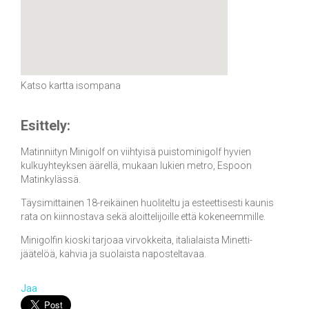
Katso kartta isompana
Esittely:
Matinniityn Minigolf on viihtyisä puistominigolf hyvien
kulkuyhteyksen äärellä, mukaan lukien metro, Espoon
Matinkylässä.
Täysimittainen 18-reikäinen huoliteltu ja esteettisesti kaunis
rata on kiinnostava sekä aloittelijoille että kokeneemmille.
Minigolfin kioski tarjoaa virvokkeita, italialaista Minetti-
jäätelöä, kahvia ja suolaista naposteltavaa.
Jaa