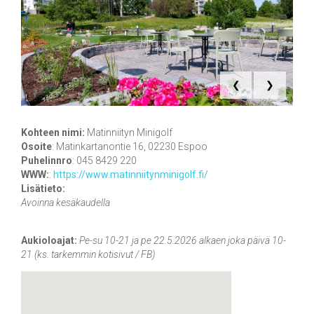
❮
❯
Kohteen nimi:
Matinniityn Minigolf
Osoite
:
Matinkartanontie 16, 02230 Espoo
Puhelinnro
:
045 8429 220
WWW:
:
https://www.matinniitynminigolf.fi/
Lisätieto:
Avoinna kesäkaudella
Aukioloajat:
Pe-su 10-21 ja pe 22.5.2026 alkaen joka päivä 10-
21 (ks. tarkemmin kotisivut / FB)