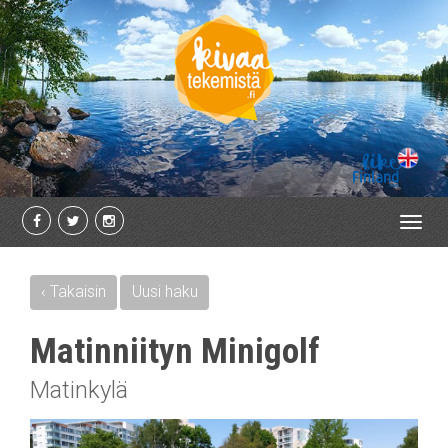
Toggl
navig
‹ Takaisin
Uusi haku
Matinniityn Minigolf
Matinkylä