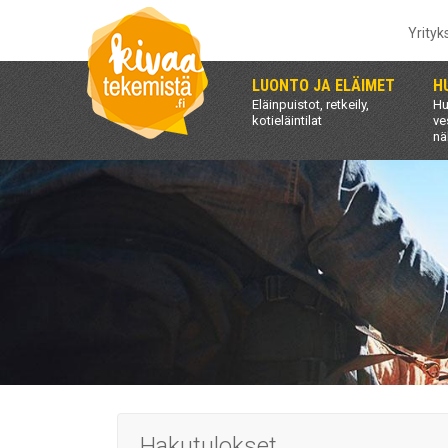
Yrityk
LUONTO JA ELÄIMET
H
Eläinpuistot, retkeily,
Hu
kotieläintilat
ve
nä
Hakutulokset