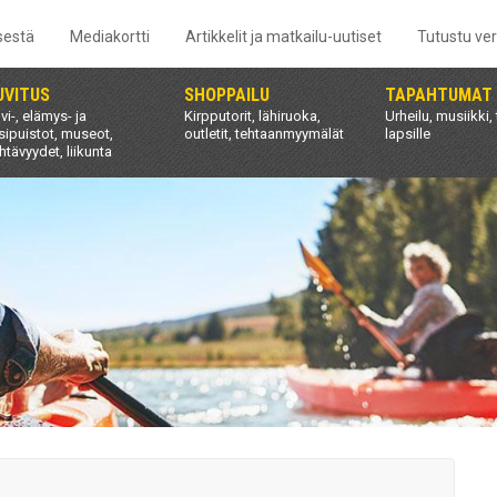
sestä
Mediakortti
Artikkelit ja matkailu-uutiset
Tutustu ve
UVITUS
SHOPPAILU
TAPAHTUMAT
vi-, elämys- ja
Kirpputorit, lähiruoka,
Urheilu, musiikki, 
sipuistot, museot,
outletit, tehtaanmyymälät
lapsille
htävyydet, liikunta