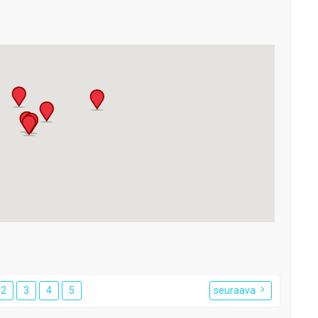
2
3
4
5
seuraava