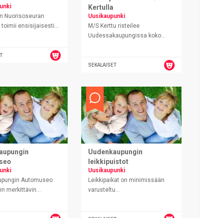
unki
Kertulla
 Nuorisoseuran
Uusikaupunki
toimii ensisijaisesti...
M/S Kerttu risteilee
Uudessakaupungissa koko...
T
SEKALAISET
aupungin
Uudenkaupungin
seo
leikkipuistot
unki
Uusikaupunki
upungin Automuseo
Leikkipaikat on minimissään
 merkittävin...
varusteltu...