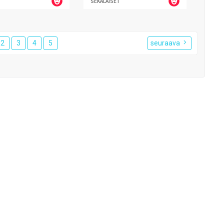
SEKALAISET
2
3
4
5
seuraava