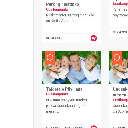
Uusikaup
Piironginlaatikko
Uusikaupunki
Pyhämaan
Nukketeatteri Piironginlaatikko
näyttämö 
on Kerttu Aaltosen...
SEKALAISE
SEKALAISET
Taidetalo Pilvilinna
Uudenk
Uusikaupunki
automu
Pilvilinna on hyvän mielen
Uusikaup
paikka Uudenkaupungissa
Uudenka
meren...
on Suomen