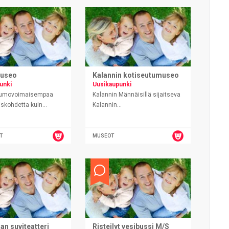
useo
Kalannin kotiseutumuseo
unki
Uusikaupunki
 lumovoimaisempaa
Kalannin Männäisillä sijaitseva
skohdetta kuin...
Kalannin...
T
MUSEOT
n suviteatteri
Risteilyt vesibussi M/S