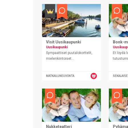
Visit Uusikaupunki
Bonk-m
Uusikaupunki
Uusikaup
Sympaattiset puutalokorttelit,
Et löydä
mielenkiintoiset...
tutustumi
MATKAILUNEUVONTA
SEKALAISE
Nukketeatteri
Pyhämaa