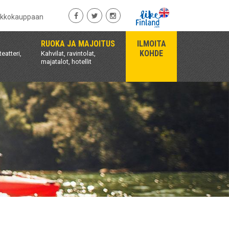
rkkokauppaan
RUOKA JA MAJOITUS
ILMOITA
KOHDE
teatteri,
Kahvilat, ravintolat,
majatalot, hotellit