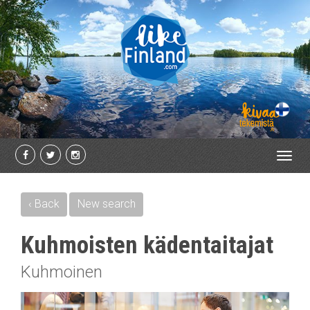
Toggl
navig
‹ Back
New search
Kuhmoisten kädentaitajat
Kuhmoinen